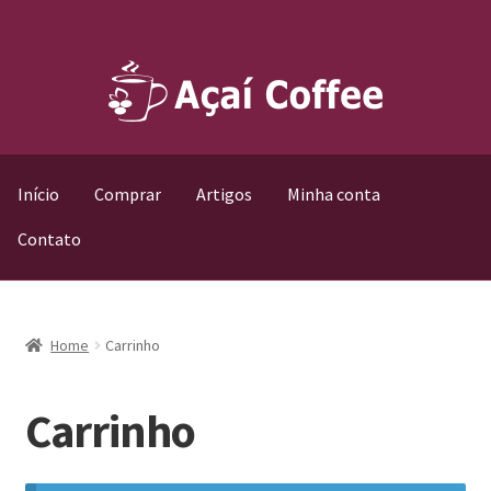
Pular
Pular
para
para
navegação
o
conteúdo
Início
Comprar
Artigos
Minha conta
Contato
Home
Carrinho
Carrinho